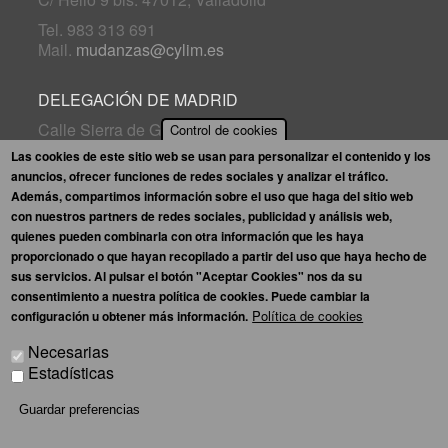
Tel. 983 313 691
Mail.
mudanzas@cylim.es
DELEGACIÓN DE MADRID
Calle Sierra de Guadarrama, 28
Control de cookies
28830, San Fernando de Henares (Madrid)
Las cookies de este sitio web se usan para personalizar el contenido y los
anuncios, ofrecer funciones de redes sociales y analizar el tráfico.
Tel. 910 567 647
Además, compartimos información sobre el uso que haga del sitio web
Mail.
madrid.mudanzas@grupoamygo.com
con nuestros partners de redes sociales, publicidad y análisis web,
quienes pueden combinarla con otra información que les haya
Mapa web
Aviso legal
Política de privacidad
proporcionado o que hayan recopilado a partir del uso que haya hecho de
Política de cookies
Enlaces interés
sus servicios. Al pulsar el botón "Aceptar Cookies" nos da su
Sugerencias
consentimiento a nuestra política de cookies. Puede cambiar la
Política de cookies
configuración u obtener más información.
Necesarias
Estadísticas
Guardar preferencias