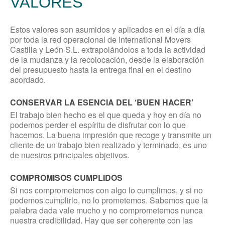
VALORES
Eventos
Obras de arte
Estos valores son asumidos y aplicados en el día a día
Reciclaje
por toda la red operacional de International Movers
Castilla y León S.L. extrapolándolos a toda la actividad
de la mudanza y la recolocación, desde la elaboración
PROCESOS
del presupuesto hasta la entrega final en el destino
acordado.
Planificación
CONSERVAR LA ESENCIA DEL ‘BUEN HACER’
Consejos de mudanza
El trabajo bien hecho es el que queda y hoy en día no
Seguros
podemos perder el espíritu de disfrutar con lo que
Certificaciones
hacemos. La buena impresión que recoge y transmite un
cliente de un trabajo bien realizado y terminado, es uno
de nuestros principales objetivos.
FILIALES
COMPROMISOS CUMPLIDOS
Si nos comprometemos con algo lo cumplimos, y si no
Valladolid
podemos cumplirlo, no lo prometemos. Sabemos que la
Burgos
palabra dada vale mucho y no comprometemos nunca
Palencia
nuestra credibilidad. Hay que ser coherente con las