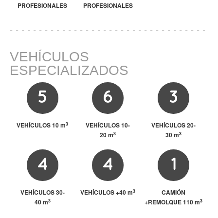
Madrid
PROFESIONALES
PROFESIONALES
CONTACTO
VEHÍCULOS
Presupuesto
ESPECIALIZADOS
Contacto
5
6
3
3
VEHÍCULOS 10 m
VEHÍCULOS 10-
VEHÍCULOS 20-
3
3
20 m
30 m
4
4
1
3
VEHÍCULOS 30-
VEHÍCULOS +40 m
CAMIÓN
3
3
40 m
+REMOLQUE 110 m