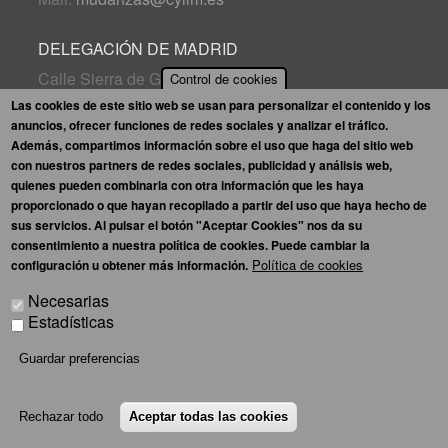
DELEGACIÓN DE MADRID
Calle Sierra de Guadarrama, 28
Control de cookies
28830, San Fernando de Henares (Madrid)
Las cookies de este sitio web se usan para personalizar el contenido y los
anuncios, ofrecer funciones de redes sociales y analizar el tráfico.
Tel. 910 567 647
Además, compartimos información sobre el uso que haga del sitio web
Mail.
madrid.mudanzas@grupoamygo.com
con nuestros partners de redes sociales, publicidad y análisis web,
quienes pueden combinarla con otra información que les haya
Mapa web
Aviso legal
Política de privacidad
proporcionado o que hayan recopilado a partir del uso que haya hecho de
Política de cookies
Enlaces interés
sus servicios. Al pulsar el botón "Aceptar Cookies" nos da su
Sugerencias
consentimiento a nuestra política de cookies. Puede cambiar la
Política de cookies
configuración u obtener más información.
Necesarias
Estadísticas
Guardar preferencias
Copyright © 2024. International Movers Castilla y León S.L. Todos los
Rechazar todo
Aceptar todas las cookies
derechos reservados.