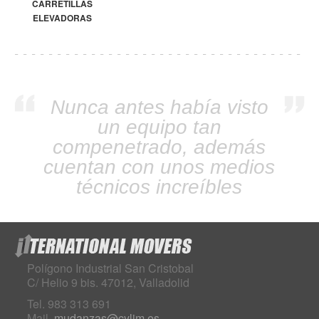
CARRETILLAS
ELEVADORAS
Nunca antes había visto
un equipo tan
compenetrado, además
cuentan con unos medios
técnicos increíbles
Polígono Industrial San Cristobal
C/ Helio 9 bis. 47012, Valladolid
Tel. 983 313 691
Mail.
mudanzas@cylim.es