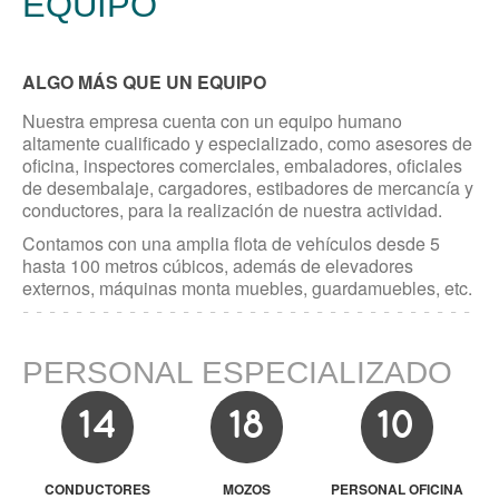
EQUIPO
Eventos
Obras de arte
Reciclaje
ALGO MÁS QUE UN EQUIPO
Nuestra empresa cuenta con un equipo humano
PROCESOS
altamente cualificado y especializado, como asesores de
oficina, inspectores comerciales, embaladores, oficiales
de desembalaje, cargadores, estibadores de mercancía y
Planificación
conductores, para la realización de nuestra actividad.
Consejos de mudanza
Contamos con una amplia flota de vehículos desde 5
Seguros
hasta 100 metros cúbicos, además de elevadores
Certificaciones
externos, máquinas monta muebles, guardamuebles, etc.
FILIALES
PERSONAL ESPECIALIZADO
14
18
10
Valladolid
Burgos
Palencia
CONDUCTORES
MOZOS
PERSONAL OFICINA